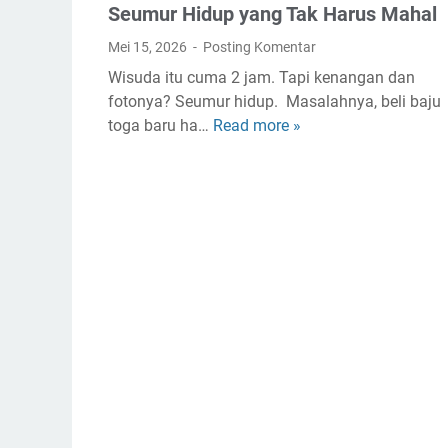
Seumur Hidup yang Tak Harus Mahal
Mei 15, 2026
Posting Komentar
Wisuda itu cuma 2 jam. Tapi kenangan dan
fotonya? Seumur hidup. Masalahnya, beli baju
toga baru ha…
Read more »
S
e
w
a
B
a
j
u
T
o
g
a
W
i