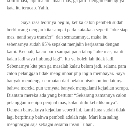
konfirmasi, tapi malah “maaf mas, ga jadi” dengan entengnya
kata itu terucap. Yahh.
Saya rasa teorinya begini, ketika calon pembeli sudah
berbincang dengan kita sampai pada kata-kata seperti “oke siap
mas, nanti saya transfer”, dan semacamnya, maka itu
sebenarnya sudah 95% sepakat menjalin kerjasama dengan
kami. Kecuali, kalau baru sampai pada tahap “oke mas, nanti
kalau jadi saya hubungi lagi”. Itu ya boleh lah tidak jadi.
Sebenarnya kita pun ga masalah kalau belum jadi, selama para
calon pelanggan tidak mengumbar php ingin membayar. Saya
banyak mendengar curhatan dari pelaku bisnis online lainnya
bahwa mereka pun ternyata banyak mengalami kejadian serupa.
Diantara mereka ada yang bertutur “Sekarang zamannya calon
pelanggan menipu penjual mas, kalau dulu kebalikannya”.
Dengan banyaknya kejadian seperti ini, kami juga sudah tidak
lagi berprinsip bahwa pembeli adalah raja. Mari kita saling
menghargai saja sebagai sesama insan Tuhan.