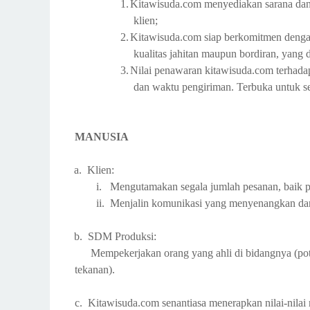
1.
Kitawisuda.com menyediakan sarana dan p
klien;
2.
Kitawisuda.com siap berkomitmen dengan 
kualitas jahitan maupun bordiran, yang
3.
Nilai penawaran kitawisuda.com terhadap 
dan waktu pengiriman. Terbuka untuk se
MANUSIA
a.
Klien:
i.
Mengutamakan segala jumlah pesanan, baik pa
ii.
Menjalin komunikasi yang menyenangkan da
b.
SDM Produksi:
Mempekerjakan orang yang ahli di bidangnya (potong,
tekanan).
c.
Kitawisuda.com senantiasa menerapkan nilai-nila