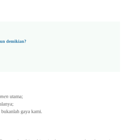
pun demikian?
umen
utama;
alanya;
 bukanlah gaya kami.