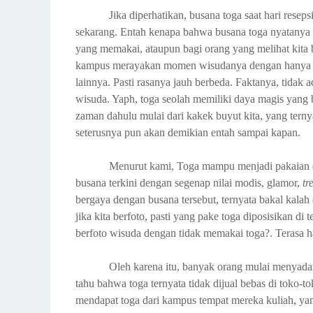
Jika diperhatikan, busana toga saat hari resep
sekarang. Entah kenapa bahwa busana toga nyatanya bi
yang memakai, ataupun bagi orang yang melihat kita 
kampus merayakan momen wisudanya dengan hanya me
lainnya. Pasti rasanya jauh berbeda. Faktanya, tidak
wisuda. Yaph, toga seolah memiliki daya magis yang 
zaman dahulu mulai dari kakek buyut kita, yang terny
seterusnya pun akan demikian entah sampai kapan.
Menurut kami, Toga mampu menjadi pakaian de
busana terkini dengan segenap nilai modis, glamor,
tr
bergaya dengan busana tersebut, ternyata bakal kalah
jika kita berfoto, pasti yang pake toga diposisikan di
berfoto wisuda dengan tidak memakai toga?. Terasa 
Oleh karena itu, banyak orang mulai menyadari
tahu bahwa toga ternyata tidak dijual bebas di toko-t
mendapat toga dari kampus tempat mereka kuliah, yan