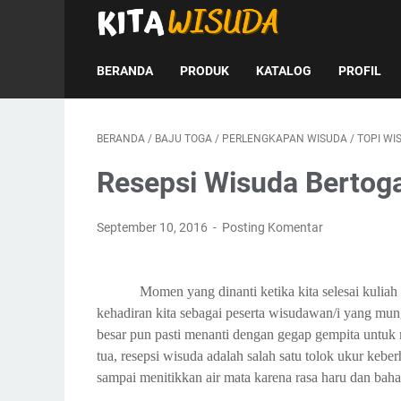
BERANDA
PRODUK
KATALOG
PROFIL
BERANDA
/
BAJU TOGA
/
PERLENGKAPAN WISUDA
/
TOPI WI
Resepsi Wisuda Bertog
September 10, 2016
Posting Komentar
Momen yang dinanti ketika kita selesai kuliah
kehadiran kita sebagai peserta wisudawan/i yang mun
besar pun pasti menanti dengan gegap gempita untuk 
tua, resepsi wisuda adalah salah satu tolok ukur keb
sampai menitikkan air mata karena rasa haru dan b