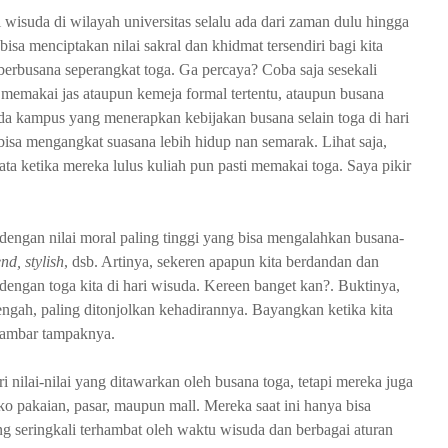
si wisuda di wilayah universitas selalu ada dari zaman dulu hingga
sa menciptakan nilai sakral dan khidmat tersendiri bagi kita
berbusana seperangkat toga. Ga percaya? Coba saja sesekali
makai jas ataupun kemeja formal tertentu, ataupun busana
 ada kampus yang menerapkan kebijakan busana selain toga di hari
bisa mengangkat suasana lebih hidup nan semarak. Lihat saja,
ata ketika mereka lulus kuliah pun pasti memakai toga. Saya pikir
ngan nilai moral paling tinggi yang bisa mengalahkan busana-
end,
stylish
, dsb. Artinya, sekeren apapun kita berdandan dan
 dengan toga kita di hari wisuda. Kereen banget kan?. Buktinya,
 tengah, paling ditonjolkan kehadirannya. Bayangkan ketika kita
hambar tampaknya.
 nilai-nilai yang ditawarkan oleh busana toga, tetapi mereka juga
oko pakaian, pasar, maupun mall. Mereka saat ini hanya bisa
g seringkali terhambat oleh waktu wisuda dan berbagai aturan