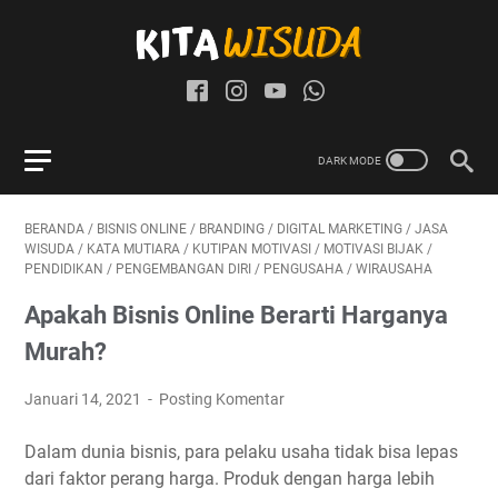
BERANDA
/
BISNIS ONLINE
/
BRANDING
/
DIGITAL MARKETING
/
JASA
WISUDA
/
KATA MUTIARA
/
KUTIPAN MOTIVASI
/
MOTIVASI BIJAK
/
PENDIDIKAN
/
PENGEMBANGAN DIRI
/
PENGUSAHA
/
WIRAUSAHA
Apakah Bisnis Online Berarti Harganya
Murah?
Januari 14, 2021
Posting Komentar
Dalam dunia bisnis, para pelaku usaha tidak bisa lepas
dari faktor perang harga. Produk dengan harga lebih