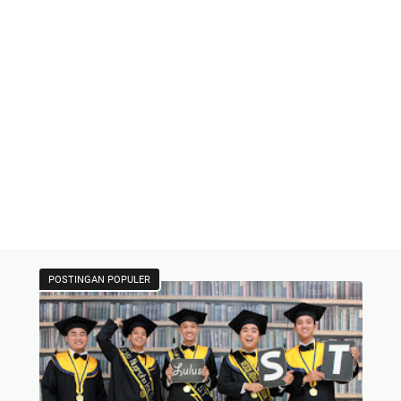
POSTINGAN POPULER