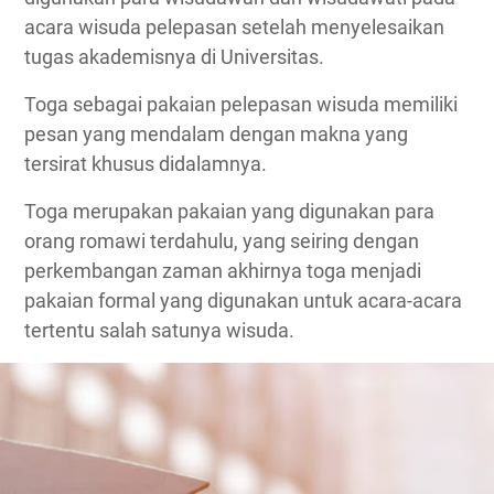
acara wisuda pelepasan setelah menyelesaikan
tugas akademisnya di Universitas.
Toga sebagai pakaian pelepasan wisuda memiliki
pesan yang mendalam dengan makna yang
tersirat khusus didalamnya.
Toga merupakan pakaian yang digunakan para
orang romawi terdahulu, yang seiring dengan
perkembangan zaman akhirnya toga menjadi
pakaian formal yang digunakan untuk acara-acara
tertentu salah satunya wisuda.