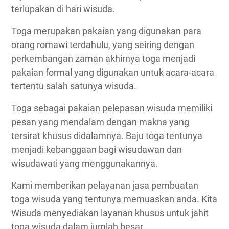
terlupakan di hari wisuda.
Toga merupakan pakaian yang digunakan para
orang romawi terdahulu, yang seiring dengan
perkembangan zaman akhirnya toga menjadi
pakaian formal yang digunakan untuk acara-acara
tertentu salah satunya wisuda.
Toga sebagai pakaian pelepasan wisuda memiliki
pesan yang mendalam dengan makna yang
tersirat khusus didalamnya. Baju toga tentunya
menjadi kebanggaan bagi wisudawan dan
wisudawati yang menggunakannya.
Kami memberikan pelayanan jasa pembuatan
toga wisuda yang tentunya memuaskan anda. Kita
Wisuda menyediakan layanan khusus untuk jahit
toga wisuda dalam jumlah besar.