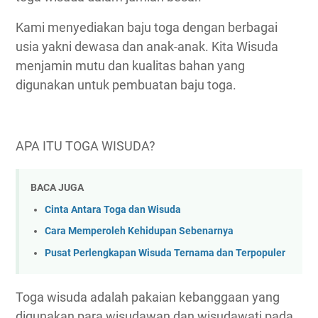
Kami menyediakan baju toga dengan berbagai
usia yakni dewasa dan anak-anak. Kita Wisuda
menjamin mutu dan kualitas bahan yang
digunakan untuk pembuatan baju toga.
APA ITU TOGA WISUDA?
BACA JUGA
Cinta Antara Toga dan Wisuda
Cara Memperoleh Kehidupan Sebenarnya
Pusat Perlengkapan Wisuda Ternama dan Terpopuler
Toga wisuda adalah pakaian kebanggaan yang
digunakan para wisudawan dan wisudawati pada