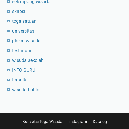
selempang wisuda
skripsi
toga satuan
universitas
plakat wisuda
testimoni
wisuda sekolah
INFO GURU
toga tk
wisuda balita
Konveksi Toga Wisuda
Instagram
Katalog