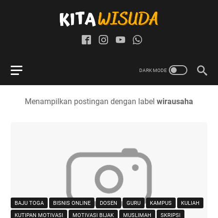
Menampilkan postingan dengan label
wirausaha
BAJU TOGA
BISNIS ONLINE
DOSEN
GURU
KAMPUS
KULIAH
KUTIPAN MOTIVASI
MOTIVASI BIJAK
MUSLIMAH
SKRIPSI