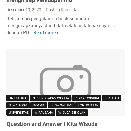
M
o
u
Desember 19, 2020
Posting Komentar
x
r
Belajar dari pengalaman tidak semudah
i
a
mengucapkannya dan tidak selalu indah hasilnya.. Ia
c
h
dengan PD…
Read more »
J
n
?
a
e
u
w
h
s
i
p
e
m
b
o
BAJU TOGA
PERLENGKAPAN WISUDA
PLAKAT WISUDA
SEKOLAH
d
SEWA TOGA
SKRIPSI
TOGA SATUAN
TOPI WISUDA
o
UNIVERSITAS
WIRAUSAHA
WISUDA SEKOLAH
h
Question and Answer I Kita Wisuda
a