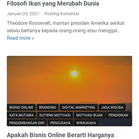
Filosofi Ikan yang Merubah Dunia
B
r
Januari 20, 2021
Posting Komentar
a
Theodore Roosevelt, mantan presiden Amerika serikat
n
selalu bertanya kepada orang-orang atau menggal…
d
Read more »
F
i
i
n
l
g
o
l
s
a
o
g
f
i
i
,
I
B
k
r
BISNIS ONLINE
BRANDING
DIGITAL MARKETING
JASA WISUDA
a
a
KATA MUTIARA
KUTIPAN MOTIVASI
MOTIVASI BIJAK
PENDIDIKAN
n
n
PENGEMBANGAN DIRI
PENGUSAHA
WIRAUSAHA
y
d
Apakah Bisnis Online Berarti Harganya
a
i