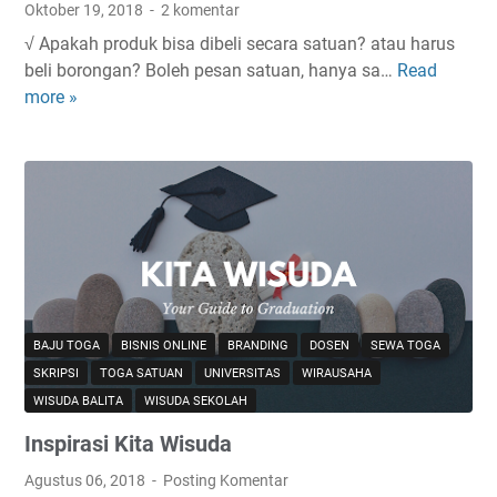
n
Oktober 19, 2018
2 komentar
d
√ Apakah produk bisa dibeli secara satuan? atau harus
i
beli borongan? Boleh pesan satuan, hanya sa…
Read
Q
s
more »
u
e
e
k
s
i
t
t
i
a
o
r
n
m
a
u
n
S
d
e
BAJU TOGA
BISNIS ONLINE
BRANDING
DOSEN
SEWA TOGA
A
b
SKRIPSI
TOGA SATUAN
UNIVERSITAS
WIRAUSAHA
n
e
WISUDA BALITA
WISUDA SEKOLAH
s
l
Inspirasi Kita Wisuda
w
u
e
m
Agustus 06, 2018
Posting Komentar