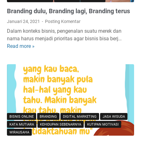
u
Branding dulu, Branding lagi, Branding terus
s
t
Januari 24, 2021
Posting Komentar
a
Dalam konteks bisnis, pengenalan suatu merek dan
P
nama harus menjadi prioritas agar bisnis bisa berj…
h
Read more »
B
a
r
s
a
e
n
,
d
S
i
u
n
r
g
e
d
?
u
BISNIS ONLINE
BRANDING
DIGITAL MARKETING
JASA WISUDA
l
KATA MUTIARA
KEHIDUPAN SEBENARNYA
KUTIPAN MOTIVASI
u
WIRAUSAHA
,