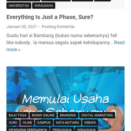
UNIVERSITAS
WIRAUSAHA
Everything Is Just a Phase, Sure?
Januari 30, 2021
Posting Komentar
Suatu hari si Bambang (bukan nama sebenarnya) fell
like nobody.. Ia merasa segala aspek kehidupanny…
Read
E
more »
v
e
r
y
t
h
i
n
g
I
BAJU TOGA
BISNIS ONLINE
BRANDING
DIGITAL MARKETING
s
GURU
HIJAB
KAMPUS
KATA MUTIARA
KEBAYA
J
KEHIDUPAN SEBENARNYA
PENGUSAHA
WIRAUSAHA