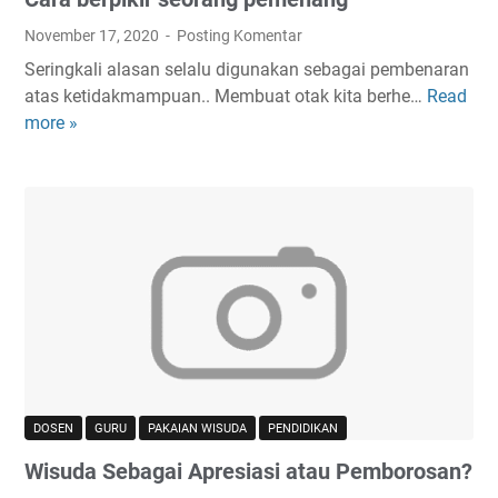
a
a
n
November 17, 2020
Posting Komentar
d
Seringkali alasan selalu digunakan sebagai pembenaran
i
atas ketidakmampuan.. Membuat otak kita berhe…
Read
C
s
more »
a
e
r
k
a
i
b
t
e
a
r
r
p
m
i
u
k
S
i
e
r
b
s
e
DOSEN
GURU
PAKAIAN WISUDA
PENDIDIKAN
e
l
Wisuda Sebagai Apresiasi atau Pemborosan?
o
u