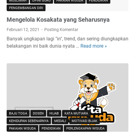
MUSLIMAH
OPINI GURU
PAKAIAN WISUDA
PENDIDIKAN
g
PENGEMBANGAN DIRI
T
Mengelola Kosakata yang Seharusnya
o
g
Februari 12, 2021
Posting Komentar
a
Banyak ungkapan lagi "in", trend, dan sering diungkapkan
W
belakangan ini baik dunia nyata …
Read more »
M
i
e
s
n
u
g
d
e
a
l
D
o
i
l
d
a
u
K
k
BAJU TOGA
DOSEN
HIJAB
KATA MUTIARA
o
u
KEHIDUPAN SEBENARNYA
MEDALI
MOTIVASI BIJAK
s
n
PAKAIAN WISUDA
PENDIDIKAN
PERLENGKAPAN WISUDA
a