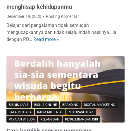
a
K
menghisap kehidupanmu
e
Desember 19, 2020
Posting Komentar
h
Belajar dari pengalaman tidak semudah
i
mengucapkannya dan tidak selalu indah hasilnya.. Ia
d
dengan PD…
Read more »
J
u
a
p
u
a
h
n
i
S
p
e
e
b
m
e
b
n
o
a
BISNIS LARIS
BISNIS ONLINE
BRANDING
DIGITAL MARKETING
d
r
KATA MUTIARA
KAUM MILLENIAL
MOTIVASI BIJAK
o
n
PAKAIAN WISUDA
PELANGGAN
PENGEMBANGAN DIRI
h
y
Cara berpikir seorang pemenang