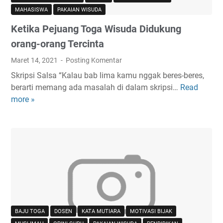
MAHASISWA
PAKAIAN WISUDA
Ketika Pejuang Toga Wisuda Didukung
orang-orang Tercinta
Maret 14, 2021
Posting Komentar
Skripsi Salsa “Kalau bab lima kamu nggak beres-beres,
berarti memang ada masalah di dalam skripsi…
Read
K
more »
e
t
i
k
a
P
e
j
u
a
BAJU TOGA
DOSEN
KATA MUTIARA
MOTIVASI BIJAK
n