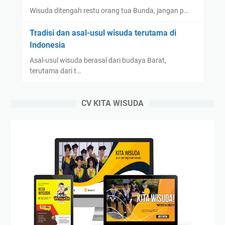
n
Wisuda ditengah restu orang tua Bunda, jangan p…
?
Tradisi dan asal-usul wisuda terutama di
Indonesia
Asal-usul wisuda berasal dari budaya Barat,
terutama dari t…
CV KITA WISUDA