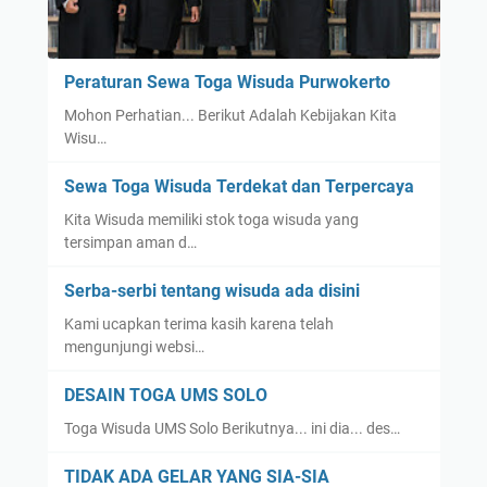
e
m
s
u
i
a
Peraturan Sewa Toga Wisuda Purwokerto
s
Mohon Perhatian... Berikut Adalah Kebijakan Kita
i
Wisu…
a
t
Sewa Toga Wisuda Terdekat dan Terpercaya
a
Kita Wisuda memiliki stok toga wisuda yang
u
tersimpan aman d…
P
e
Serba-serbi tentang wisuda ada disini
m
Kami ucapkan terima kasih karena telah
b
mengunjungi websi…
o
r
DESAIN TOGA UMS SOLO
o
Toga Wisuda UMS Solo Berikutnya... ini dia... des…
s
a
TIDAK ADA GELAR YANG SIA-SIA